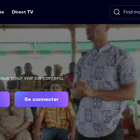
es
Direct TV
us pour voir ce contenu.
r
Se connecter