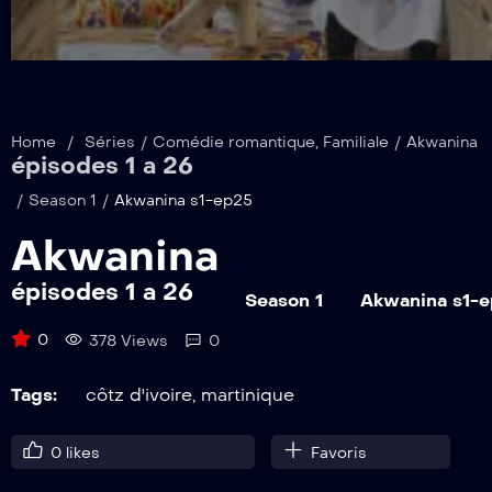
Home
/
Séries
/
Comédie romantique
,
Familiale
/
Akwanina
épisodes 1 a 26
/
Season 1
/
Akwanina s1-ep25
Akwanina
épisodes 1 a 26
Season 1
Akwanina s1-
0
378 Views
0
Tags:
côtz d'ivoire
,
martinique
0
likes
Favoris