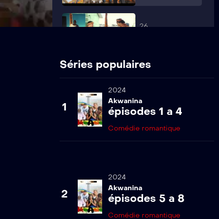
26
Akwanina s1-
ep26
Séries populaires
2024
Akwanina
1
épisodes 1 a 4
Comédie romantique
2024
Akwanina
2
épisodes 5 a 8
Comédie romantique