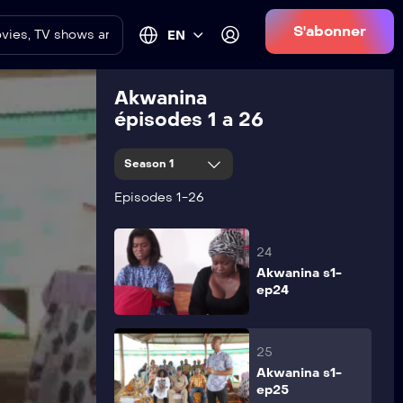
S'abonner
EN
22
Akwanina s1-
ep22
Akwanina
épisodes 1 a 26
23
Season 1
Akwanina s1-
ep23
Episodes 1-26
24
Akwanina s1-
ep24
25
Akwanina s1-
ep25