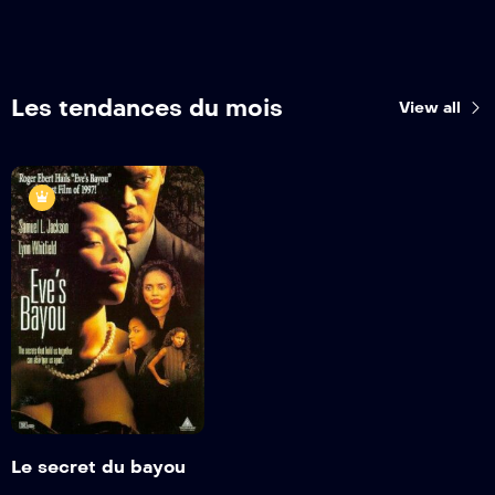
Les tendances du mois
View all
Le secret du
bayou
1999
1h 49min
Bande annonce
Détails
Le secret du bayou