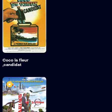
Coco la fleur
,candidat
1978
1H 25 MINS
Bande annonce
Détails
Coco la fleur
,candidat
Mariage a 3
visages