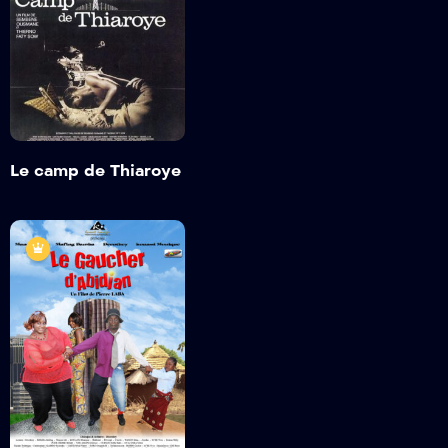
Le camp de
Thiaroye
1988
2h;26min
Détails
Le camp de Thiaroye
Le gaucher
d’Abidjan
1heure 32min 2s
Bande annonce
Détails