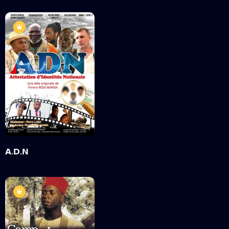
A.D.N
2021
1heure 20min
Bande annonce
Détails
A.D.N