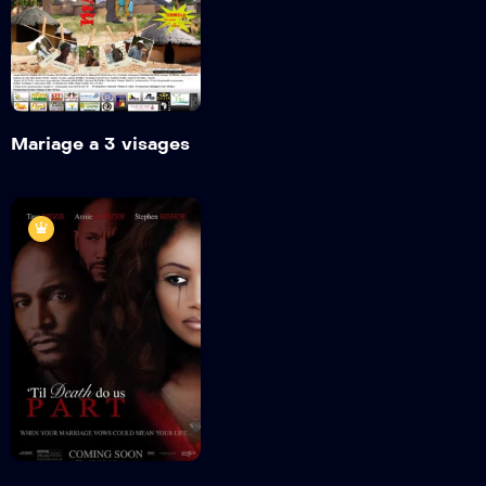
2010
1 hr 25 mins
Détails
Mariage a 3 visages
Jusqu’à ce que la
mort nous sépare
2018
1h 43min
Bande annonce
Détails