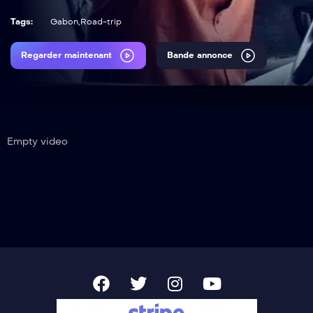
Tags:
Gabon
,
Road-trip
Regarder maintenant
Bande annonce
Empty video