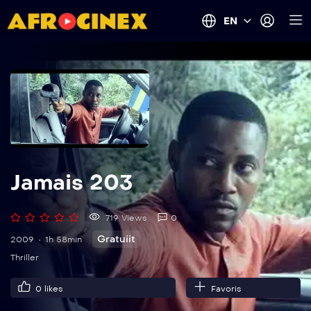
EN
Jamais 203
719 Views
0
Gratuiit
2009
1h 58min
Thriller
0
likes
Favoris