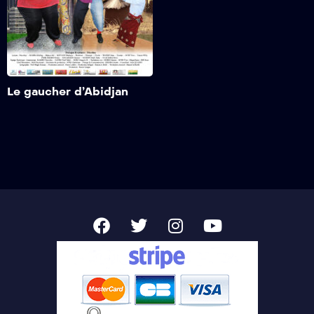
Son rêve se réalise lorsque
sa soeur aînée Raïssa lui
envoie une lettre lui
demandant de venir chez
Ajouter à maliste
elle à Abidjan.
de favoris
Le gaucher d’Abidjan