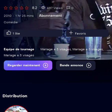
8.2
697 Views
0
Abonnement
2010
1 hr 25 mins
Comédie
1
like
Favoris
Equipe de tournage
Mariage a 3 visages
,
Mariage a 3 visages
,
Mariage a 3 visages
Regarder maintenant
Bande annonce
Distribution