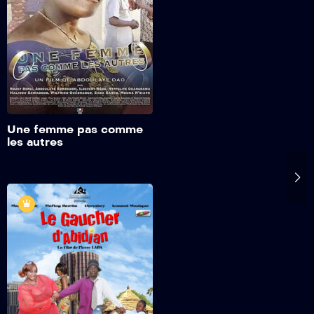
Dominique, au chômage et
infidèle. PDG d'une grande
société, elle décide alors
de s'affirmer en prenant un
second époux ! Une
décision osée et radicale,
dans un environnement où
la polyandrie ne suscite pas
Ajouter à maliste
une once de réflexion..
de favoris
Une femme pas comme
les autres
Le gaucher
d’Abidjan
1heure 32min 2s
Decothey est un pauvre
paysan de Ziplignon, village
,situé au nord-ouest de la
Côte d'Ivoire, où l'eau et
l'électricité font défaut.