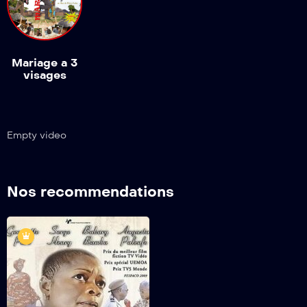
Mariage a 3
visages
Empty video
Nos recommendations
Une femme pas
comme les autres
2009
1 h 48min
Mina est très déçue par le
comportement de son mari