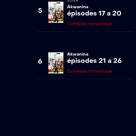
2024
Akwanina
5
19
épisodes 17 a 20
Akwanina s1-
Comédie romantique
ep19
20
Akwanina s1-
Akwanina
ep20
épisodes 21 a 26
6
Comédie romantique
21
Akwanina s1-
ep21
22
Akwanina s1-
ep22