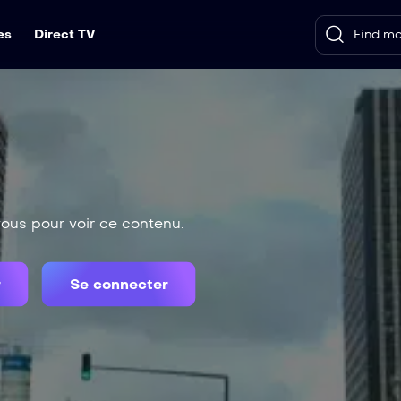
es
Direct TV
us pour voir ce contenu.
r
Se connecter