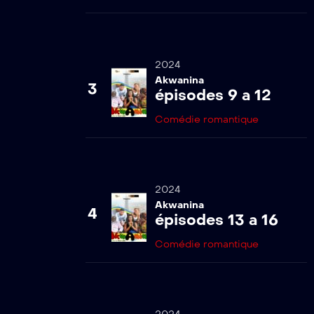
15
Akwanina s1-
ep15
2024
Akwanina
3
épisodes 9 a 12
16
Comédie romantique
Akwanina s1-
ep16
17
2024
Akwanina s1-
Akwanina
4
ep17
épisodes 13 a 16
Comédie romantique
18
Akwanina s1-
ep18