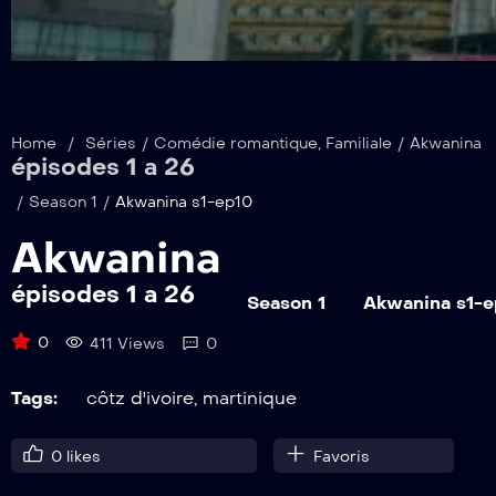
Home
/
Séries
/
Comédie romantique
,
Familiale
/
Akwanina
épisodes 1 a 26
/
Season 1
/
Akwanina s1-ep10
Akwanina
épisodes 1 a 26
Season 1
Akwanina s1-
0
411 Views
0
Tags:
côtz d'ivoire
,
martinique
0
likes
Favoris