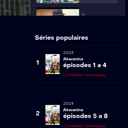
11
Akwanina s1-
ep11
Séries populaires
12
2024
Akwanina s1-
ep12
Akwanina
1
épisodes 1 a 4
Comédie romantique
13
Akwanina s1-
ep13
2024
14
Akwanina
2
épisodes 5 a 8
Akwanina s1-
ep14
Comédie romantique