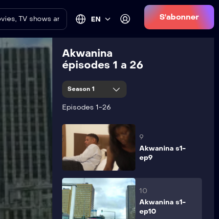
S'abonner
EN
7
Akwanina s1-
ep7
Akwanina
épisodes 1 a 26
8
Season 1
Akwanina s1-
ep8
Episodes 1-26
9
Akwanina s1-
ep9
10
Akwanina s1-
ep10