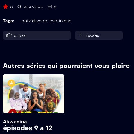
20
Akwanina s1-ep20
0
354 Views
0
Tags:
côtz d'ivoire
,
martinique
21
Akwanina s1-ep21
0
likes
Favoris
22
Akwanina s1-ep22
Autres séries qui pourraient vous plaire
23
Akwanina s1-ep23
24
Akwanina s1-ep24
25
Akwanina s1-ep25
Akwanina
épisodes 9 a 12
26