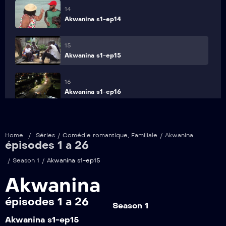
14
Akwanina s1-ep14
15
Akwanina s1-ep15
16
Akwanina s1-ep16
17
Akwanina s1-ep17
Home
/
Séries
/
Comédie romantique
,
Familiale
/
Akwanina
épisodes 1 a 26
18
/
Season 1
/
Akwanina s1-ep15
Akwanina s1-ep18
Akwanina
19
épisodes 1 a 26
Akwanina s1-ep19
Season 1
Akwanina s1-ep15