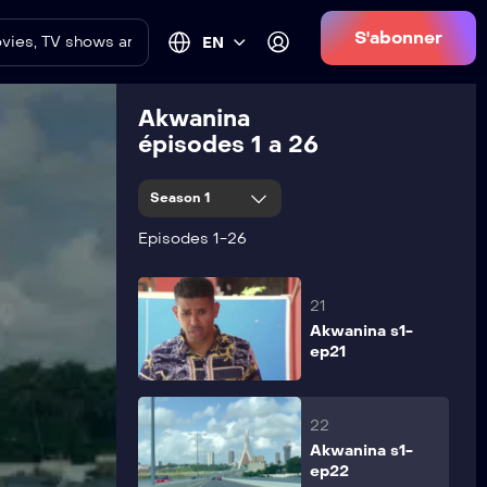
S'abonner
EN
19
Akwanina s1-
ep19
Akwanina
épisodes 1 a 26
20
Season 1
Akwanina s1-
ep20
Episodes 1-26
21
Akwanina s1-
ep21
22
Akwanina s1-
ep22