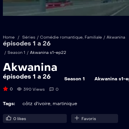
Home
/
Séries
/
Comédie romantique
,
Familiale
/
Akwanina
épisodes 1 a 26
/
Season 1
/
Akwanina s1-ep22
Akwanina
épisodes 1 a 26
Season 1
Akwanina s1-
0
390 Views
0
Tags:
côtz d'ivoire
,
martinique
0
likes
Favoris