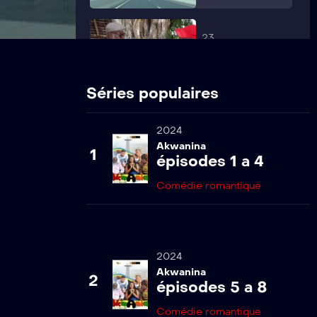
23
Akwanina s1-
ep23
Séries populaires
24
2024
Akwanina s1-
ep24
Akwanina
1
épisodes 1 a 4
Comédie romantique
25
Akwanina s1-
ep25
2024
Akwanina
26
2
épisodes 5 a 8
Akwanina s1-
ep26
Comédie romantique