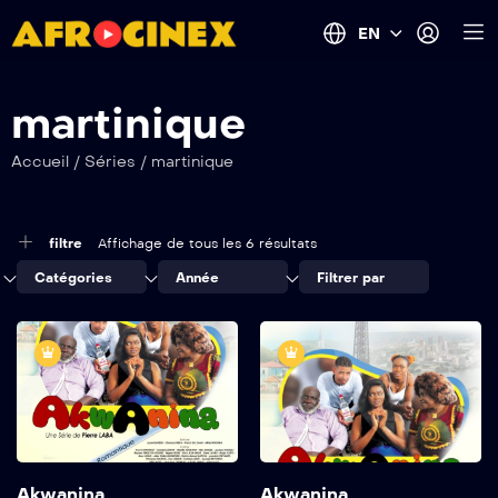
EN
martinique
Accueil
/
Séries
/
martinique
filtre
Affichage de tous les 6 résultats
Catégories
Année
Filtrer par
Akwanina
Akwanina