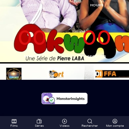
DAYS
HOURS
00
00
MINUTES
SECONDS
Films
Séries
Videos
Rechercher
Mon compte