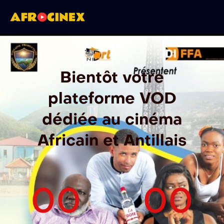
Bientôt votre
plateforme VOD
dédiée au cinéma
Africain et Antillais
00
00