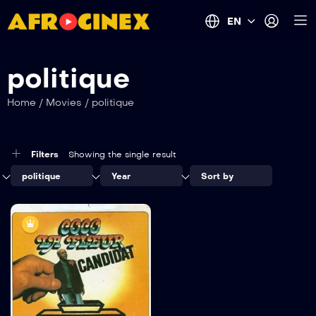
EN
politique
Home
/
Movies
/
politique
Filters
Showing the single result
politique
Year
Sort by
7.5
Coco la fleur
,candidat
Gratuit
1978
1H 25 MINS