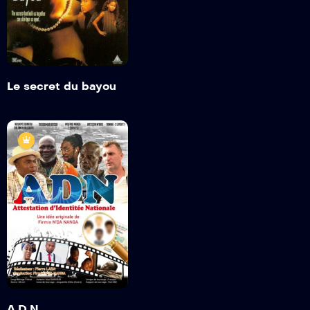
Trailer
Detail
Le secret du bayou
A.D.N
2021
1heure 20min
Trailer
Detail
A.D.N