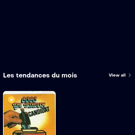
Les tendances du mois
View all
Coco la fleur
,candidat
1978
1H 25 MINS