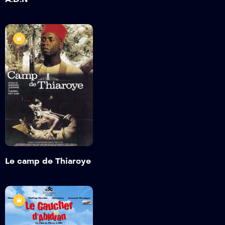
Le camp de
Thiaroye
1988
2h;26min
Detail
Le camp de Thiaroye