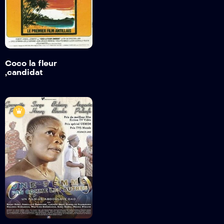
Trailer
Detail
Coco la fleur
,candidat
Une femme pas
comme les autres
2009
1 h 48min
Trailer
Detail